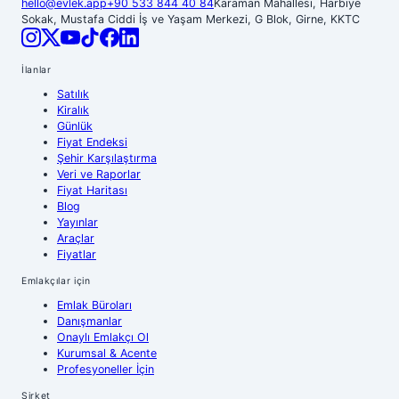
hello@evlek.app
+90 533 844 40 84
Karaman Mahallesi, Harbiye
Sokak, Mustafa Ciddi İş ve Yaşam Merkezi, G Blok, Girne, KKTC
İlanlar
Satılık
Kiralık
Günlük
Fiyat Endeksi
Şehir Karşılaştırma
Veri ve Raporlar
Fiyat Haritası
Blog
Yayınlar
Araçlar
Fiyatlar
Emlakçılar için
Emlak Büroları
Danışmanlar
Onaylı Emlakçı Ol
Kurumsal & Acente
Profesyoneller İçin
Şirket