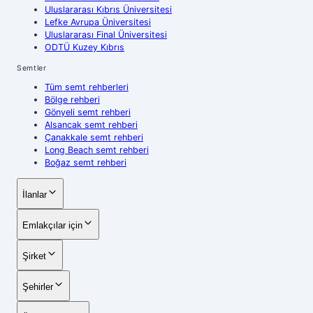
Uluslararası Kıbrıs Üniversitesi
Lefke Avrupa Üniversitesi
Uluslararası Final Üniversitesi
ODTÜ Kuzey Kıbrıs
Semtler
Tüm semt rehberleri
Bölge rehberi
Gönyeli semt rehberi
Alsancak semt rehberi
Çanakkale semt rehberi
Long Beach semt rehberi
Boğaz semt rehberi
İlanlar
Emlakçılar için
Şirket
Şehirler