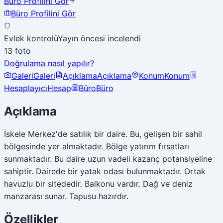
Büro Profilini Gör
Büro Profilini Gör
Evlek kontrolü
Yayın öncesi incelendi
13 foto
Doğrulama nasıl yapılır?
Galeri
Galeri
Açıklama
Açıklama
Konum
Konum
Hesaplayıcı
Hesap
Büro
Büro
Açıklama
İskele Merkez'de satılık bir daire. Bu, gelişen bir sahil
bölgesinde yer almaktadır. Bölge yatırım fırsatları
sunmaktadır. Bu daire uzun vadeli kazanç potansiyeline
sahiptir. Dairede bir yatak odası bulunmaktadır. Ortak
havuzlu bir sitededir. Balkonu vardır. Dağ ve deniz
manzarası sunar. Tapusu hazırdır.
Özellikler