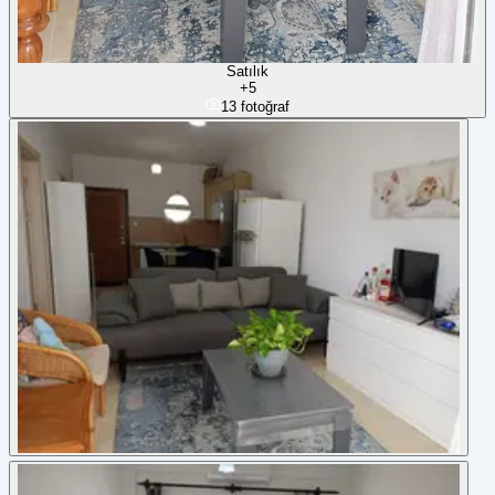
Satılık
+
5
13
fotoğraf