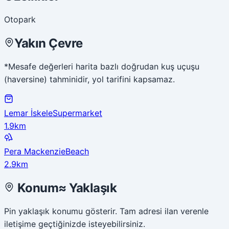
Otopark
Yakın Çevre
*Mesafe değerleri harita bazlı doğrudan kuş uçuşu
(haversine) tahminidir, yol tarifini kapsamaz.
Lemar İskele
Supermarket
1.9km
Pera Mackenzie
Beach
2.9km
Konum
≈
Yaklaşık
Pin yaklaşık konumu gösterir. Tam adresi ilan verenle
iletişime geçtiğinizde isteyebilirsiniz.