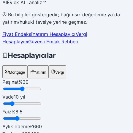
AI
Evlek AI · analiz
Bu bilgiler göstergedir; bağımsız değerleme ya da
yatırım/hukuki tavsiye yerine geçmez.
Fiyat Endeksi
Yatırım Hesaplayıcı
Vergi
Hesaplayıcı
Güvenli Emlak Rehberi
Hesaplayıcılar
Mortgage
Yatırım
Vergi
Peşinat
%
30
Vade
10
yıl
Faiz
%
8.5
Aylık ödeme
£660