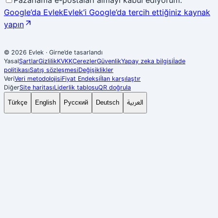
Google’da Evlek
Evlek’i Google’da tercih ettiğiniz kaynak
yapın
© 2026 Evlek
·
Girne’de tasarlandı
Yasal
Şartlar
Gizlilik
KVKK
Çerezler
Güvenlik
Yapay zeka bilgisi
İade
politikası
Satış sözleşmesi
Değişiklikler
Veri
Veri metodolojisi
Fiyat Endeksi
İlan karşılaştır
Diğer
Site haritası
Liderlik tablosu
QR doğrula
العربية
Türkçe
English
Русский
Deutsch