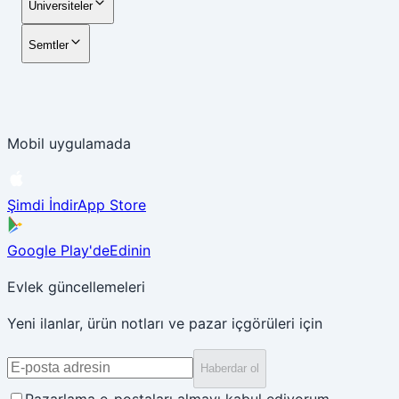
Üniversiteler
Semtler
Mobil uygulamada
Şimdi İndir
App Store
Google Play'de
Edinin
Evlek güncellemeleri
Yeni ilanlar, ürün notları ve pazar içgörüleri için
Haberdar ol
Pazarlama e-postaları almayı kabul ediyorum.