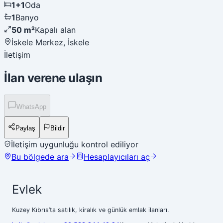
1+1
Oda
1
Banyo
50 m²
Kapalı alan
İskele Merkez, İskele
İletişim
İlan verene ulaşın
WhatsApp
Paylaş
Bildir
İletişim uygunluğu kontrol ediliyor
Bu bölgede ara
Hesaplayıcıları aç
Evlek
Kuzey Kıbrıs’ta satılık, kiralık ve günlük emlak ilanları.