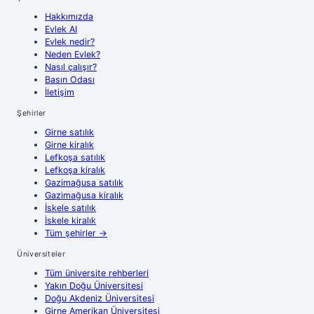
Hakkımızda
Evlek AI
Evlek nedir?
Neden Evlek?
Nasıl çalışır?
Basın Odası
İletişim
Şehirler
Girne
satılık
Girne
kiralık
Lefkoşa
satılık
Lefkoşa
kiralık
Gazimağusa
satılık
Gazimağusa
kiralık
İskele
satılık
İskele
kiralık
Tüm şehirler
→
Üniversiteler
Tüm üniversite rehberleri
Yakın Doğu Üniversitesi
Doğu Akdeniz Üniversitesi
Girne Amerikan Üniversitesi