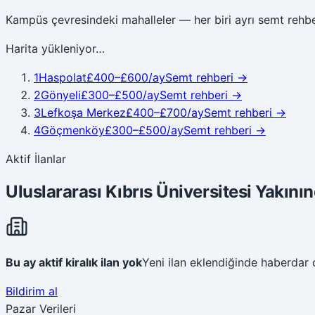
Kampüs çevresindeki mahalleler — her biri ayrı semt rehber
Harita yükleniyor
…
1
Haspolat
£
400
–£
600
/ay
Semt rehberi
→
2
Gönyeli
£
300
–£
500
/ay
Semt rehberi
→
3
Lefkoşa Merkez
£
400
–£
700
/ay
Semt rehberi
→
4
Göçmenköy
£
300
–£
500
/ay
Semt rehberi
→
Aktif İlanlar
Uluslararası Kıbrıs Üniversitesi Yakının
Bu ay aktif kiralık ilan yok
Yeni ilan eklendiğinde haberdar ol
Bildirim al
Pazar Verileri