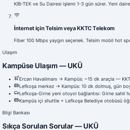
KIB-TEK ve Su Dairesi işlemi 1-3 gün sürer. Yeni dairel
İnternet için Telsim veya KKTC Telekom
Fiber 100 Mbps yaygın seçenek. Telsim mobil hot sp
Ulaşım
Kampüse Ulaşım
—
UKÜ
Ercan Havalimanı → Kampüs: ~15 dk araçla — KKTC 
Lefkoşa merkez → Kampüs: 10 dk dolmuş, gün bo
Lefkoşa-Girne yeni otoyol bağlantısı: Girne sahil h
Kampüs içi shuttle + Lefkoşa Belediye otobüsü öğre
Bilgi Bankası
Sıkça Sorulan Sorular
—
UKÜ