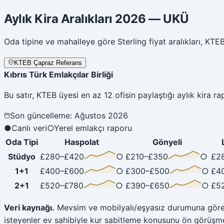
Aylık Kira Aralıkları 2026
—
UKÜ
Oda tipine ve mahalleye göre Sterling fiyat aralıkları, KTEB
KTEB Çapraz Referans
Kıbrıs Türk Emlakçılar Birliği
Bu satır, KTEB üyesi en az 12 ofisin paylaştığı aylık kira rap
Son güncelleme
:
Ağustos 2026
●
Canlı veri
○
Yerel emlakçı raporu
Oda Tipi
Haspolat
Gönyeli
Stüdyo
£
280
–£
420
○
£
210
–£
350
○
£
2
1+1
£
400
–£
600
○
£
300
–£
500
○
£
4
2+1
£
520
–£
780
○
£
390
–£
650
○
£
5
Veri kaynağı
.
Mevsim ve mobilyalı/eşyasız durumuna göre de
isteyenler ev sahibiyle kur sabitleme konusunu ön görüşme