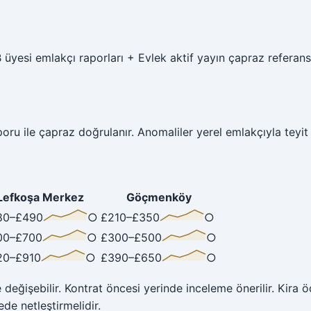
 üyesi emlakçı raporları + Evlek aktif yayın çapraz referansı
oru ile çapraz doğrulanır. Anomaliler yerel emlakçıyla teyit edi
Lefkoşa Merkez
Göçmenköy
80
–£
490
○
£
210
–£
350
○
00
–£
700
○
£
300
–£
500
○
20
–£
910
○
£
390
–£
650
○
ğişebilir. Kontrat öncesi yerinde inceleme önerilir. Kira ö
de netleştirmelidir.