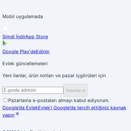
Mobil uygulamada
Şimdi İndir
App Store
Google Play'de
Edinin
Evlek güncellemeleri
Yeni ilanlar, ürün notları ve pazar içgörüleri için
Haberdar ol
Pazarlama e-postaları almayı kabul ediyorum.
Google’da Evlek
Evlek’i Google’da tercih ettiğiniz kaynak
yapın