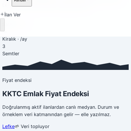
Rehber
Lefke, sakin ve huzurlu bir yaşam sunar.
İlan Ver
—
Satılık
·
/m²
Yükleniyor
—
Kiralık
·
/ay
3
Semtler
Fiyat endeksi
KKTC Emlak Fiyat Endeksi
Doğrulanmış aktif ilanlardan canlı medyan. Durum ve
örneklem veri katmanından gelir — elle yazılmaz.
Lefke
🌱 Veri topluyor