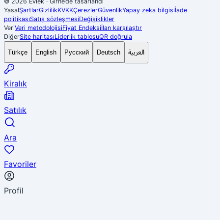
© 2026 Evlek
·
Girne’de tasarlandı
Yasal
Şartlar
Gizlilik
KVKK
Çerezler
Güvenlik
Yapay zeka bilgisi
İade
politikası
Satış sözleşmesi
Değişiklikler
Veri
Veri metodolojisi
Fiyat Endeksi
İlan karşılaştır
Diğer
Site haritası
Liderlik tablosu
QR doğrula
العربية
Türkçe
English
Русский
Deutsch
Kiralık
Satılık
Ara
Favoriler
Profil