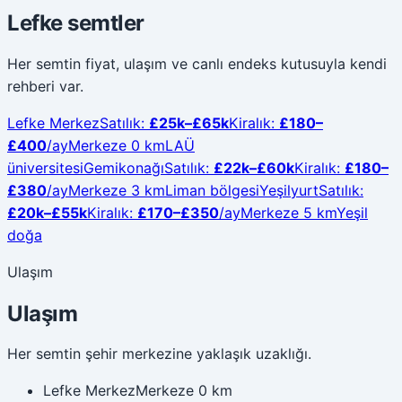
Lefke semtler
Her semtin fiyat, ulaşım ve canlı endeks kutusuyla kendi
rehberi var.
Lefke Merkez
Satılık
:
£
25
k–£
65
k
Kiralık
:
£
180
–
£
400
/ay
Merkeze 0 km
LAÜ
üniversitesi
Gemikonağı
Satılık
:
£
22
k–£
60
k
Kiralık
:
£
180
–
£
380
/ay
Merkeze 3 km
Liman bölgesi
Yeşilyurt
Satılık
:
£
20
k–£
55
k
Kiralık
:
£
170
–£
350
/ay
Merkeze 5 km
Yeşil
doğa
Ulaşım
Ulaşım
Her semtin şehir merkezine yaklaşık uzaklığı.
Lefke Merkez
Merkeze 0 km