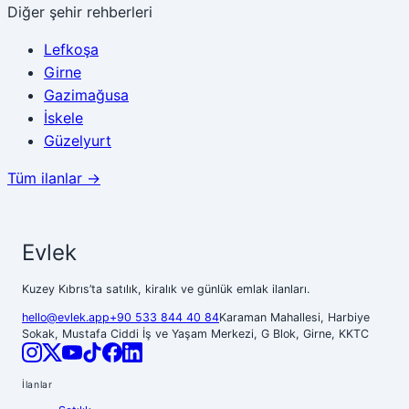
Diğer şehir rehberleri
Lefkoşa
Girne
Gazimağusa
İskele
Güzelyurt
Tüm ilanlar →
Evlek
Kuzey Kıbrıs’ta satılık, kiralık ve günlük emlak ilanları.
hello@evlek.app
+90 533 844 40 84
Karaman Mahallesi, Harbiye
Sokak, Mustafa Ciddi İş ve Yaşam Merkezi, G Blok, Girne, KKTC
İlanlar