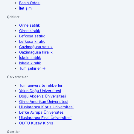
Basın Odası
İletişim
Şehirler
Girne
satılık
Girne
kiralık
Lefkoşa
satılık
Lefkoşa
kiralık
Gazimağusa
satılık
Gazimağusa
kiralık
İskele
satılık
İskele
kiralık
Tüm şehirler
→
Üniversiteler
Tüm üniversite rehberleri
Yakın Doğu Üniversitesi
Doğu Akdeniz Üniversitesi
Girne Amerikan Üniversitesi
Uluslararası Kıbrıs Üniversitesi
Lefke Avrupa Üniversitesi
Uluslararası Final Üniversitesi
ODTÜ Kuzey Kıbrıs
Semtler