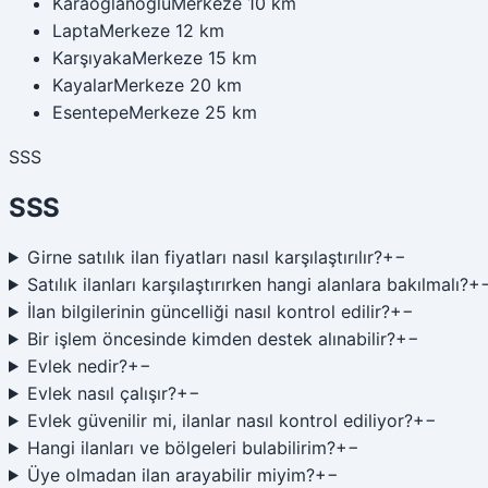
Karaoğlanoğlu
Merkeze 10 km
Lapta
Merkeze 12 km
Karşıyaka
Merkeze 15 km
Kayalar
Merkeze 20 km
Esentepe
Merkeze 25 km
SSS
SSS
Girne satılık ilan fiyatları nasıl karşılaştırılır?
+
−
Satılık ilanları karşılaştırırken hangi alanlara bakılmalı?
+
İlan bilgilerinin güncelliği nasıl kontrol edilir?
+
−
Bir işlem öncesinde kimden destek alınabilir?
+
−
Evlek nedir?
+
−
Evlek nasıl çalışır?
+
−
Evlek güvenilir mi, ilanlar nasıl kontrol ediliyor?
+
−
Hangi ilanları ve bölgeleri bulabilirim?
+
−
Üye olmadan ilan arayabilir miyim?
+
−