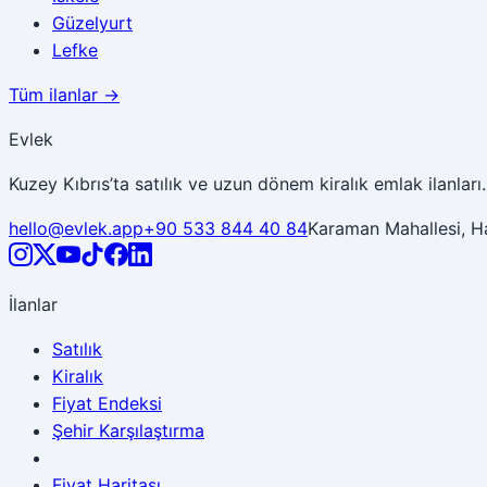
Güzelyurt
Lefke
Tüm ilanlar →
Evlek
Kuzey Kıbrıs’ta satılık ve uzun dönem kiralık emlak ilanları.
hello@evlek.app
+90 533 844 40 84
Karaman Mahallesi, H
İlanlar
Satılık
Kiralık
Fiyat Endeksi
Şehir Karşılaştırma
Fiyat Haritası