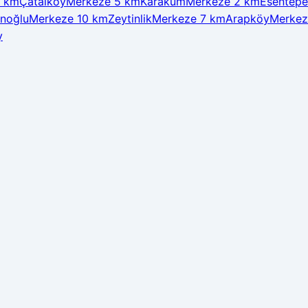
2 km
Çatalköy
Merkeze 5 km
Karakum
Merkeze 2 km
Esentepe
anoğlu
Merkeze 10 km
Zeytinlik
Merkeze 7 km
Arapköy
Merkez
y