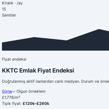
Kiralık
·
/ay
15
Semtler
Fiyat endeksi
KKTC Emlak Fiyat Endeksi
Doğrulanmış aktif ilanlardan canlı medyan. Durum ve örne
Girne
✓ Olgun örneklem
£1,778
/m²
Tipik fiyat
:
£120k–£260k