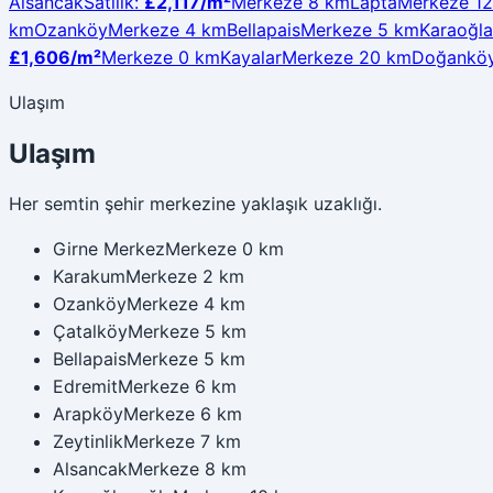
Alsancak
Satılık
:
£2,117
/m²
Merkeze 8 km
Lapta
Merkeze 1
km
Ozanköy
Merkeze 4 km
Bellapais
Merkeze 5 km
Karaoğl
£1,606
/m²
Merkeze 0 km
Kayalar
Merkeze 20 km
Doğankö
Ulaşım
Ulaşım
Her semtin şehir merkezine yaklaşık uzaklığı.
Girne Merkez
Merkeze 0 km
Karakum
Merkeze 2 km
Ozanköy
Merkeze 4 km
Çatalköy
Merkeze 5 km
Bellapais
Merkeze 5 km
Edremit
Merkeze 6 km
Arapköy
Merkeze 6 km
Zeytinlik
Merkeze 7 km
Alsancak
Merkeze 8 km