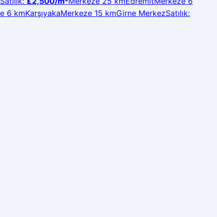
Satılık
:
£2,500
/m²
Merkeze 25 km
Edremit
Merkeze 6
e 6 km
Karşıyaka
Merkeze 15 km
Girne Merkez
Satılık
: