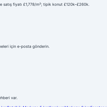
 satış fiyatı £1,778/m²; tipik konut £120k–£260k.
meleri için e-posta gönderin.
hberi var.