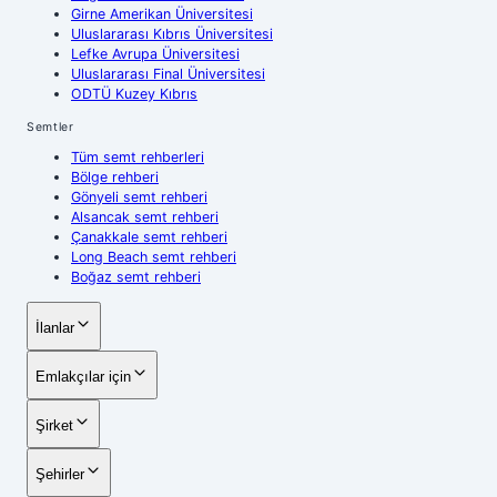
Girne Amerikan Üniversitesi
Uluslararası Kıbrıs Üniversitesi
Lefke Avrupa Üniversitesi
Uluslararası Final Üniversitesi
ODTÜ Kuzey Kıbrıs
Semtler
Tüm semt rehberleri
Bölge rehberi
Gönyeli semt rehberi
Alsancak semt rehberi
Çanakkale semt rehberi
Long Beach semt rehberi
Boğaz semt rehberi
İlanlar
Emlakçılar için
Şirket
Şehirler