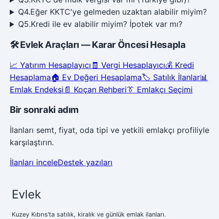
Q
4
.
Eğer KKTC'ye gelmeden uzaktan alabilir miyim?
Q
5
.
Kredi ile ev alabilir miyim? İpotek var mı?
🛠️
Evlek Araçları — Karar Öncesi Hesapla
📈
Yatırım Hesaplayıcı
🧾
Vergi Hesaplayıcı
💰
Kredi
Hesaplama
🏠
Ev Değeri Hesaplama
🏷️
Satılık İlanlar
📊
Emlak Endeksi
📄
Koçan Rehberi
👔
Emlakçı Seçimi
Bir sonraki adım
İlanları semt, fiyat, oda tipi ve yetkili emlakçı profiliyle
karşılaştırın.
İlanları incele
Destek yazıları
Evlek
Kuzey Kıbrıs’ta satılık, kiralık ve günlük emlak ilanları.