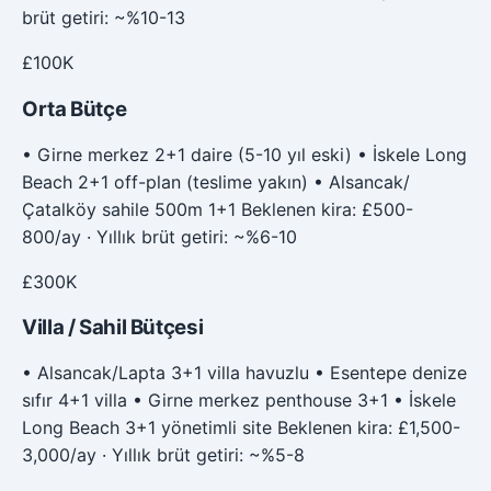
brüt getiri: ~%10-13
£100K
Orta Bütçe
• Girne merkez 2+1 daire (5-10 yıl eski) • İskele Long
Beach 2+1 off-plan (teslime yakın) • Alsancak/
Çatalköy sahile 500m 1+1 Beklenen kira: £500-
800/ay · Yıllık brüt getiri: ~%6-10
£300K
Villa / Sahil Bütçesi
• Alsancak/Lapta 3+1 villa havuzlu • Esentepe denize
sıfır 4+1 villa • Girne merkez penthouse 3+1 • İskele
Long Beach 3+1 yönetimli site Beklenen kira: £1,500-
3,000/ay · Yıllık brüt getiri: ~%5-8