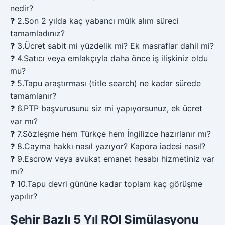
nedir?
❓
2
.
Son 2 yılda kaç yabancı mülk alım süreci
tamamladınız?
❓
3
.
Ücret sabit mi yüzdelik mi? Ek masraflar dahil mi?
❓
4
.
Satıcı veya emlakçıyla daha önce iş ilişkiniz oldu
mu?
❓
5
.
Tapu araştırması (title search) ne kadar sürede
tamamlanır?
❓
6
.
PTP başvurusunu siz mi yapıyorsunuz, ek ücret
var mı?
❓
7
.
Sözleşme hem Türkçe hem İngilizce hazırlanır mı?
❓
8
.
Cayma hakkı nasıl yazıyor? Kapora iadesi nasıl?
❓
9
.
Escrow veya avukat emanet hesabı hizmetiniz var
mı?
❓
10
.
Tapu devri gününe kadar toplam kaç görüşme
yapılır?
Şehir Bazlı 5 Yıl ROI Simülasyonu