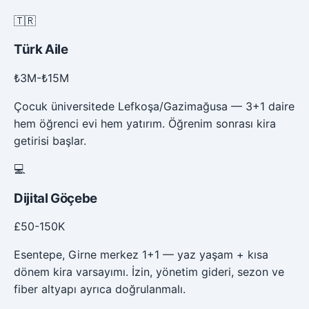
🇹🇷
Türk Aile
₺3M-₺15M
Çocuk üniversitede Lefkoşa/Gazimağusa — 3+1 daire
hem öğrenci evi hem yatırım. Öğrenim sonrası kira
getirisi başlar.
💻
Dijital Göçebe
£50-150K
Esentepe, Girne merkez 1+1 — yaz yaşam + kısa
dönem kira varsayımı. İzin, yönetim gideri, sezon ve
fiber altyapı ayrıca doğrulanmalı.