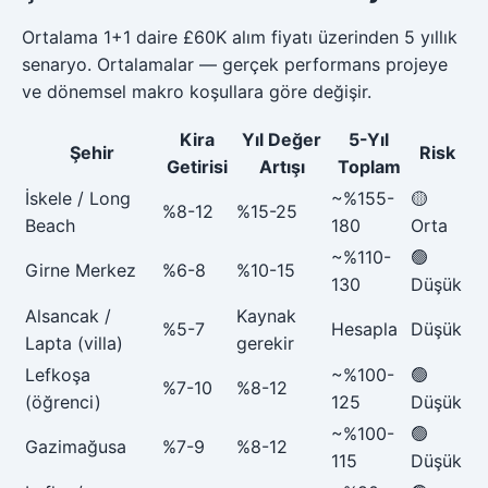
Ortalama 1+1 daire £60K alım fiyatı üzerinden 5 yıllık
senaryo. Ortalamalar — gerçek performans projeye
ve dönemsel makro koşullara göre değişir.
Kira
Yıl Değer
5-Yıl
Şehir
Risk
Getirisi
Artışı
Toplam
İskele / Long
~%155-
🟡
%8-12
%15-25
Beach
180
Orta
~%110-
🟢
Girne Merkez
%6-8
%10-15
130
Düşük
Alsancak /
Kaynak
%5-7
Hesapla
Düşük
Lapta (villa)
gerekir
Lefkoşa
~%100-
🟢
%7-10
%8-12
(öğrenci)
125
Düşük
~%100-
🟢
Gazimağusa
%7-9
%8-12
115
Düşük