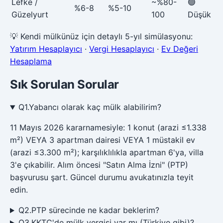
Lefke /
~%80-
🟢
%6-8
%5-10
Güzelyurt
100
Düşük
💡
Kendi mülkünüz için detaylı 5-yıl simülasyonu:
Yatırım Hesaplayıcı
·
Vergi Hesaplayıcı
·
Ev Değeri
Hesaplama
Sık Sorulan Sorular
Q
1
.
Yabancı olarak kaç mülk alabilirim?
11 Mayıs 2026 kararnamesiyle: 1 konut (arazi ≤1.338
m²) VEYA 3 apartman dairesi VEYA 1 müstakil ev
(arazi ≤3.300 m²); karşılıklılıkla apartman 6'ya, villa
3'e çıkabilir. Alım öncesi "Satın Alma İzni" (PTP)
başvurusu şart. Güncel durumu avukatınızla teyit
edin.
Q
2
.
PTP sürecinde ne kadar beklerim?
Q
3
.
KKTC'de mülk vergisi var mı (Türkiye gibi)?