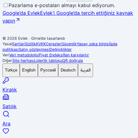
Pazarlama e-postaları almayı kabul ediyorum.
Google’da Evlek
Evlek’i Google’da tercih ettiğiniz kaynak
yapın
© 2026 Evlek
·
Girne’de tasarlandı
Yasal
Şartlar
Gizlilik
KVKK
Çerezler
Güvenlik
Yapay zeka bilgisi
İade
politikası
Satış sözleşmesi
Değişiklikler
Veri
Veri metodolojisi
Fiyat Endeksi
İlan karşılaştır
Diğer
Site haritası
Liderlik tablosu
QR doğrula
العربية
Türkçe
English
Русский
Deutsch
Kiralık
Satılık
Ara