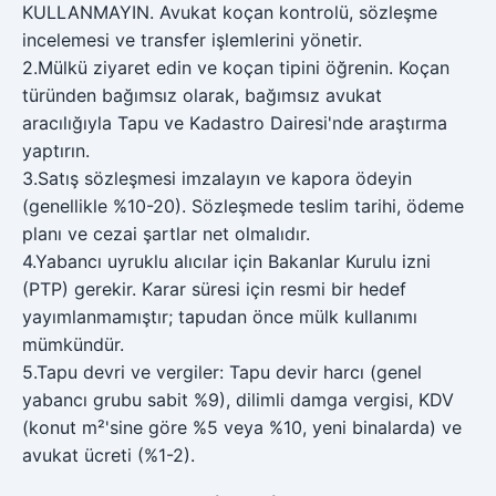
KULLANMAYIN. Avukat koçan kontrolü, sözleşme
incelemesi ve transfer işlemlerini yönetir.
2
.
Mülkü ziyaret edin ve koçan tipini öğrenin. Koçan
türünden bağımsız olarak, bağımsız avukat
aracılığıyla Tapu ve Kadastro Dairesi'nde araştırma
yaptırın.
3
.
Satış sözleşmesi imzalayın ve kapora ödeyin
(genellikle %10-20). Sözleşmede teslim tarihi, ödeme
planı ve cezai şartlar net olmalıdır.
4
.
Yabancı uyruklu alıcılar için Bakanlar Kurulu izni
(PTP) gerekir. Karar süresi için resmi bir hedef
yayımlanmamıştır; tapudan önce mülk kullanımı
mümkündür.
5
.
Tapu devri ve vergiler: Tapu devir harcı (genel
yabancı grubu sabit %9), dilimli damga vergisi, KDV
(konut m²'sine göre %5 veya %10, yeni binalarda) ve
avukat ücreti (%1-2).