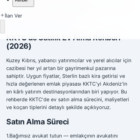
Rehber
Bu rehberden sonraki adım, ilgili ilan, araç veya FAQ
yüzeyinde aynı bilgiyi doğrulamaktır.
İlan Ver
İlanlar
FAQ
Destek yazıları
Yükleniyor
KKTC'de Satılık Ev Alma Rehberi
(2026)
Kuzey Kıbrıs, yabancı yatırımcılar ve yerel alıcılar için
cazibesi her yıl artan bir gayrimenkul pazarına
sahiptir. Uygun fiyatlar, Sterlin bazlı kira getirisi ve
hızla değerlenen emlak piyasası KKTC'yi Akdeniz'in
en kârlı yatırım destinasyonlarından biri yapıyor. Bu
rehberde KKTC'de ev satın alma sürecini, maliyetleri
ve koçan tiplerini detaylı şekilde açıklıyoruz.
Satın Alma Süreci
1
.
Bağımsız avukat tutun — emlakçının avukatını