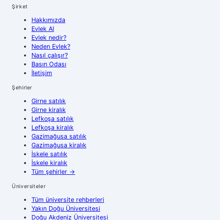
Şirket
Hakkımızda
Evlek AI
Evlek nedir?
Neden Evlek?
Nasıl çalışır?
Basın Odası
İletişim
Şehirler
Girne
satılık
Girne
kiralık
Lefkoşa
satılık
Lefkoşa
kiralık
Gazimağusa
satılık
Gazimağusa
kiralık
İskele
satılık
İskele
kiralık
Tüm şehirler
→
Üniversiteler
Tüm üniversite rehberleri
Yakın Doğu Üniversitesi
Doğu Akdeniz Üniversitesi