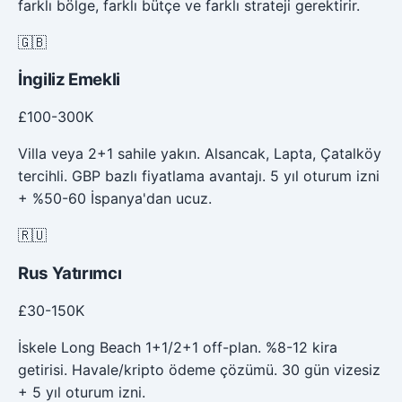
farklı bölge, farklı bütçe ve farklı strateji gerektirir.
🇬🇧
İngiliz Emekli
£100-300K
Villa veya 2+1 sahile yakın. Alsancak, Lapta, Çatalköy
tercihli. GBP bazlı fiyatlama avantajı. 5 yıl oturum izni
+ %50-60 İspanya'dan ucuz.
🇷🇺
Rus Yatırımcı
£30-150K
İskele Long Beach 1+1/2+1 off-plan. %8-12 kira
getirisi. Havale/kripto ödeme çözümü. 30 gün vizesiz
+ 5 yıl oturum izni.