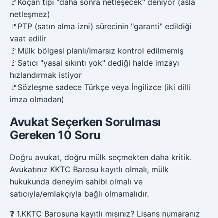
🚩
Koçan tipi "daha sonra netleşecek" deniyor (asla
netleşmez)
🚩
PTP (satın alma izni) sürecinin "garanti" edildiği
vaat edilir
🚩
Mülk bölgesi planlı/imarsız kontrol edilmemiş
🚩
Satıcı "yasal sıkıntı yok" dediği halde imzayı
hızlandırmak istiyor
🚩
Sözleşme sadece Türkçe veya İngilizce (iki dilli
imza olmadan)
Avukat Seçerken Sorulması
Gereken 10 Soru
Doğru avukat, doğru mülk seçmekten daha kritik.
Avukatınız KKTC Barosu kayıtlı olmalı, mülk
hukukunda deneyim sahibi olmalı ve
satıcıyla/emlakçıyla bağlı olmamalıdır.
❓
1
.
KKTC Barosuna kayıtlı mısınız? Lisans numaranız