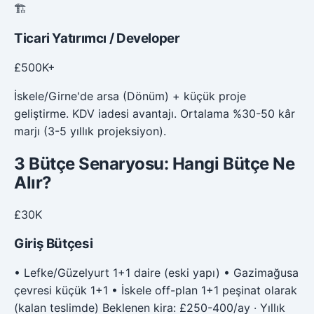
🏗️
Ticari Yatırımcı / Developer
£500K+
İskele/Girne'de arsa (Dönüm) + küçük proje
geliştirme. KDV iadesi avantajı. Ortalama %30-50 kâr
marjı (3-5 yıllık projeksiyon).
3 Bütçe Senaryosu: Hangi Bütçe Ne
Alır?
£30K
Giriş Bütçesi
• Lefke/Güzelyurt 1+1 daire (eski yapı) • Gazimağusa
çevresi küçük 1+1 • İskele off-plan 1+1 peşinat olarak
(kalan teslimde) Beklenen kira: £250-400/ay · Yıllık