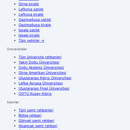
Girne
kiralık
Lefkoşa
satılık
Lefkoşa
kiralık
Gazimağusa
satılık
Gazimağusa
kiralık
İskele
satılık
İskele
kiralık
Tüm şehirler
→
Üniversiteler
Tüm üniversite rehberleri
Yakın Doğu Üniversitesi
Doğu Akdeniz Üniversitesi
Girne Amerikan Üniversitesi
Uluslararası Kıbrıs Üniversitesi
Lefke Avrupa Üniversitesi
Uluslararası Final Üniversitesi
ODTÜ Kuzey Kıbrıs
Semtler
Tüm semt rehberleri
Bölge rehberi
Gönyeli semt rehberi
Alsancak semt rehberi