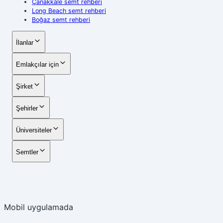
Çanakkale semt rehberi
Long Beach semt rehberi
Boğaz semt rehberi
İlanlar
Emlakçılar için
Şirket
Şehirler
Üniversiteler
Semtler
Mobil uygulamada