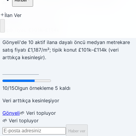
Rehber
örneklem veri katmanından gelir — elle yazılmaz.
Gönyeli
📊 Öncü gösterge
İlan Ver
£1,187
/m²
Yükleniyor
Tipik fiyat
:
£101k–£114k
Gönyeli'de 10 aktif ilana dayalı öncü medyan metrekare
satış fiyatı £1,187/m²; tipik konut £101k–£114k (veri
arttıkça kesinleşir).
10
/
15
Olgun örnekleme 5 kaldı
Veri arttıkça kesinleşiyor
Gönyeli
🌱 Veri topluyor
🌱 Veri topluyor
Haber ver