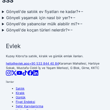
SSS
Gönyeli'de satılık ev fiyatları ne kadar?
+
−
Gönyeli yaşamak için nasıl bir yer?
+
−
Gönyeli'de yabancılar mülk alabilir mi?
+
−
Gönyeli'de koçan türleri nelerdir?
+
−
Evlek
Kuzey Kıbrıs’ta satılık, kiralık ve günlük emlak ilanları.
hello@evlek.app
+90 533 844 40 84
Karaman Mahallesi, Harbiye
Sokak, Mustafa Ciddi İş ve Yaşam Merkezi, G Blok, Girne, KKTC
İlanlar
Satılık
Kiralık
Günlük
Fiyat Endeksi
Şehir Karşılaştırma