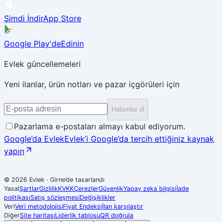
Şimdi İndir
App Store
Google Play'de
Edinin
Evlek güncellemeleri
Yeni ilanlar, ürün notları ve pazar içgörüleri için
Haberdar ol
Pazarlama e-postaları almayı kabul ediyorum.
Google’da Evlek
Evlek’i Google’da tercih ettiğiniz kaynak
yapın
© 2026 Evlek
·
Girne’de tasarlandı
Yasal
Şartlar
Gizlilik
KVKK
Çerezler
Güvenlik
Yapay zeka bilgisi
İade
politikası
Satış sözleşmesi
Değişiklikler
Veri
Veri metodolojisi
Fiyat Endeksi
İlan karşılaştır
Diğer
Site haritası
Liderlik tablosu
QR doğrula