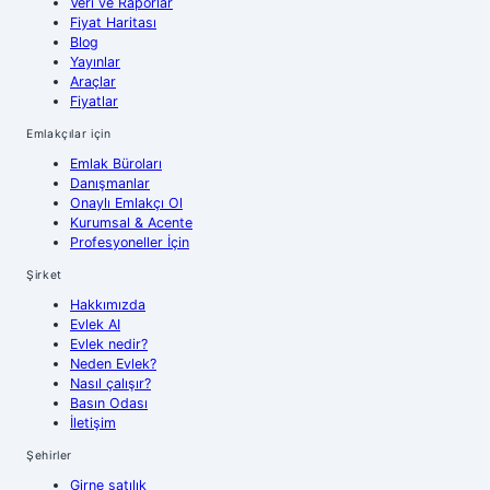
Veri ve Raporlar
Fiyat Haritası
Blog
Yayınlar
Araçlar
Fiyatlar
Emlakçılar için
Emlak Büroları
Danışmanlar
Onaylı Emlakçı Ol
Kurumsal & Acente
Profesyoneller İçin
Şirket
Hakkımızda
Evlek AI
Evlek nedir?
Neden Evlek?
Nasıl çalışır?
Basın Odası
İletişim
Şehirler
Girne
satılık