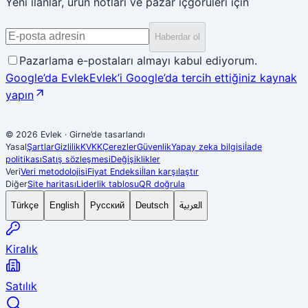
Yeni ilanlar, ürün notları ve pazar içgörüleri için
Haberdar ol
Pazarlama e-postaları almayı kabul ediyorum.
Google’da Evlek
Evlek’i Google’da tercih ettiğiniz kaynak
yapın
© 2026 Evlek
·
Girne’de tasarlandı
Yasal
Şartlar
Gizlilik
KVKK
Çerezler
Güvenlik
Yapay zeka bilgisi
İade
politikası
Satış sözleşmesi
Değişiklikler
Veri
Veri metodolojisi
Fiyat Endeksi
İlan karşılaştır
Diğer
Site haritası
Liderlik tablosu
QR doğrula
العربية
Türkçe
English
Русский
Deutsch
Kiralık
Satılık