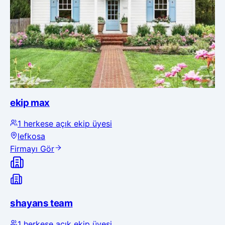
ekip max
1
herkese açık ekip üyesi
lefkosa
Firmayı Gör
shayans team
1
herkese açık ekip üyesi