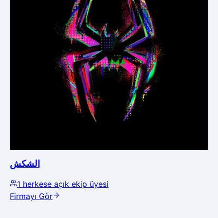
الشكش
1
herkese açık ekip üyesi
Firmayı Gör