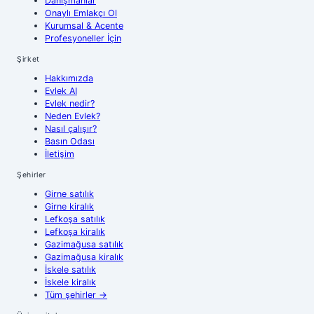
Danışmanlar
Onaylı Emlakçı Ol
Kurumsal & Acente
Profesyoneller İçin
Şirket
Hakkımızda
Evlek AI
Evlek nedir?
Neden Evlek?
Nasıl çalışır?
Basın Odası
İletişim
Şehirler
Girne
satılık
Girne
kiralık
Lefkoşa
satılık
Lefkoşa
kiralık
Gazimağusa
satılık
Gazimağusa
kiralık
İskele
satılık
İskele
kiralık
Tüm şehirler
→