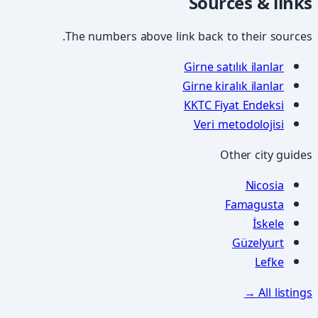
Sources & links
The numbers above link back to their sources.
Girne satılık ilanlar
Girne kiralık ilanlar
KKTC Fiyat Endeksi
Veri metodolojisi
Other city guides
Nicosia
Famagusta
İskele
Güzelyurt
Lefke
All listings →