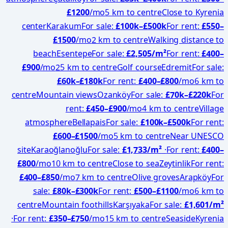
£
1200
/mo
5 km to centre
Close to Kyrenia
center
Karakum
For sale
:
£
100
k–£
500
k
For rent
:
£
550
–
£
1500
/mo
2 km to centre
Walking distance to
beach
Esentepe
For sale
:
£2,505
/m²
For rent
:
£
400
–
£
900
/mo
25 km to centre
Golf course
Edremit
For sale
:
£
60
k–£
180
k
For rent
:
£
400
–£
800
/mo
6 km to
centre
Mountain views
Ozanköy
For sale
:
£
70
k–£
220
k
For
rent
:
£
450
–£
900
/mo
4 km to centre
Village
atmosphere
Bellapais
For sale
:
£
100
k–£
500
k
For rent
:
£
600
–£
1500
/mo
5 km to centre
Near UNESCO
site
Karaoğlanoğlu
For sale
:
£1,733
/m²
·
For rent
:
£
400
–
£
800
/mo
10 km to centre
Close to sea
Zeytinlik
For rent
:
£
400
–£
850
/mo
7 km to centre
Olive groves
Arapköy
For
sale
:
£
80
k–£
300
k
For rent
:
£
500
–£
1100
/mo
6 km to
centre
Mountain foothills
Karşıyaka
For sale
:
£1,601
/m²
·
For rent
:
£
350
–£
750
/mo
15 km to centre
Seaside
Kyrenia