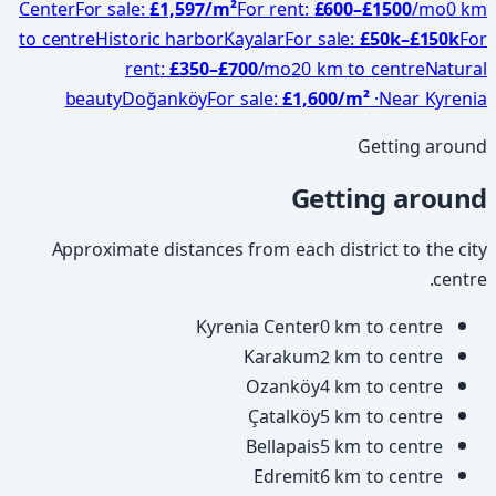
Center
For sale
:
£1,597
/m²
For rent
:
£
600
–£
1500
/mo
0 km
to centre
Historic harbor
Kayalar
For sale
:
£
50
k–£
150
k
For
rent
:
£
350
–£
700
/mo
20 km to centre
Natural
beauty
Doğanköy
For sale
:
£1,600
/m²
·
Near Kyrenia
Getting around
Getting around
Approximate distances from each district to the city
centre.
Kyrenia Center
0 km to centre
Karakum
2 km to centre
Ozanköy
4 km to centre
Çatalköy
5 km to centre
Bellapais
5 km to centre
Edremit
6 km to centre