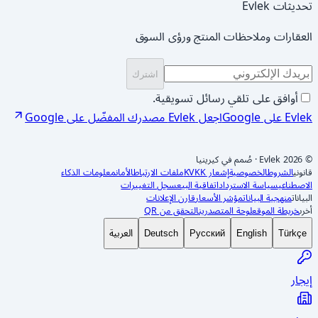
تحديثات Evlek
العقارات وملاحظات المنتج ورؤى السوق
اشترك
أوافق على تلقي رسائل تسويقية.
Evlek على Google
اجعل Evlek مصدرك المفضّل على Google
© 2026 Evlek
·
صُمم في كيرينيا
قانوني
الشروط
الخصوصية
إشعار KVKK
ملفات الارتباط
الأمان
معلومات الذكاء
الاصطناعي
سياسة الاسترداد
اتفاقية البيع
سجل التغييرات
البيانات
منهجية البيانات
مؤشر الأسعار
قارن الإعلانات
أخرى
خريطة الموقع
لوحة المتصدرين
التحقق من QR
العربية
Deutsch
Русский
English
Türkçe
إيجار