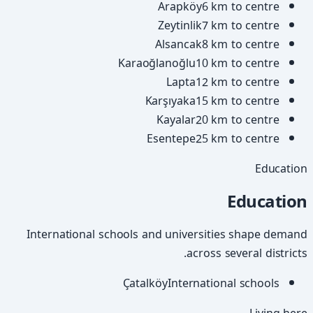
Arapköy
6 km to centre
Zeytinlik
7 km to centre
Alsancak
8 km to centre
Karaoğlanoğlu
10 km to centre
Lapta
12 km to centre
Karşıyaka
15 km to centre
Kayalar
20 km to centre
Esentepe
25 km to centre
Education
Education
International schools and universities shape demand
across several districts.
Çatalköy
International schools