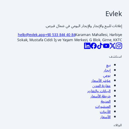
Evlek
إعلانات للبيع والإيجار والإيجار اليومي في شمال قبرص.
hello@evlek.app
+90 533 844 40 84
Karaman Mahallesi, Harbiye
Sokak, Mustafa Ciddi İş ve Yaşam Merkezi, G Blok, Girne, KKTC
استكشف
بيع
إيجار
يومي
مؤشر الأسعار
مقارنة المدن
البيانات والتقارير
خريطة الأسعار
المدونة
المنشورات
الأدوات
الأسعار
للوكلاء