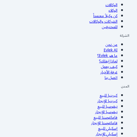
الوكالات
الوكلاء
كن وكيلاً معتمداً
الشركات والوكالات
للمحترفين
الشركة
من نحن
Evlek AI
ما هو Evlek؟
لماذا إيفلك؟
كيف يعمل
غرفة الأخبار
اتصل بنا
المدن
كيرينيا
للبيع
كيرينيا
للإيجار
نيقوسيا
للبيع
نيقوسيا
للإيجار
فاماغوستا
للبيع
فاماغوستا
للإيجار
إسكيلي
للبيع
إسكيلي
للإيجار