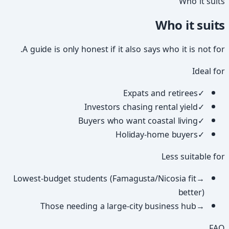
Who it suits
Who it suits
A guide is only honest if it also says who it is not for.
Ideal for
Expats and retirees
✓
Investors chasing rental yield
✓
Buyers who want coastal living
✓
Holiday-home buyers
✓
Less suitable for
Lowest-budget students (Famagusta/Nicosia fit
→
better)
Those needing a large-city business hub
→
FAQ