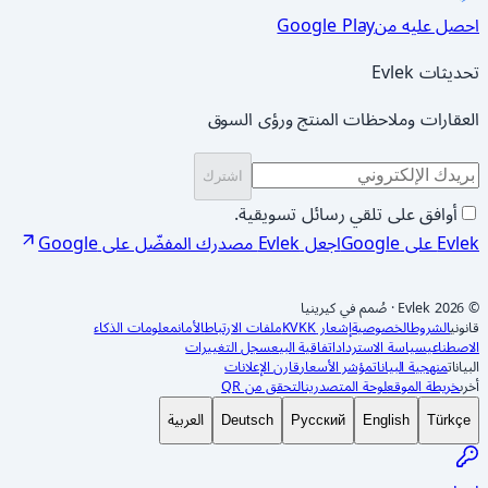
احصل عليه من
Google Play
تحديثات Evlek
العقارات وملاحظات المنتج ورؤى السوق
اشترك
أوافق على تلقي رسائل تسويقية.
Evlek على Google
اجعل Evlek مصدرك المفضّل على Google
© 2026 Evlek
·
صُمم في كيرينيا
قانوني
الشروط
الخصوصية
إشعار KVKK
ملفات الارتباط
الأمان
معلومات الذكاء
الاصطناعي
سياسة الاسترداد
اتفاقية البيع
سجل التغييرات
البيانات
منهجية البيانات
مؤشر الأسعار
قارن الإعلانات
أخرى
خريطة الموقع
لوحة المتصدرين
التحقق من QR
العربية
Deutsch
Русский
English
Türkçe