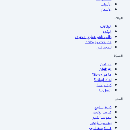
الأدوات
الأسعار
للوكلاء
الوكالات
الوكلاء
طلب ناشر عقاري محترف
الشركات والوكالات
للمحترفين
الشركة
من نحن
Evlek AI
ما هو Evlek؟
لماذا إيفلك؟
كيف يعمل
اتصل بنا
المدن
كيرينيا
للبيع
كيرينيا
للإيجار
نيقوسيا
للبيع
نيقوسيا
للإيجار
فاماغوستا
للبيع