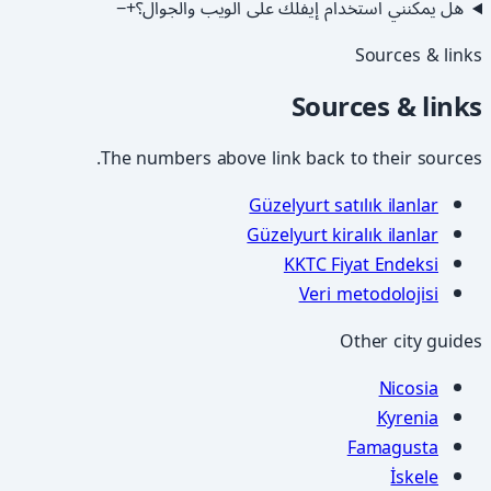
هل يمكنني استخدام إيفلك على الويب والجوال؟
+
−
Sources & links
Sources & links
The numbers above link back to their sources.
Güzelyurt satılık ilanlar
Güzelyurt kiralık ilanlar
KKTC Fiyat Endeksi
Veri metodolojisi
Other city guides
Nicosia
Kyrenia
Famagusta
İskele