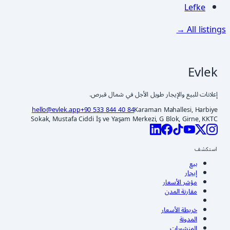
Lefke
All listings →
Evlek
إعلانات للبيع والإيجار طويل الأجل في شمال قبرص.
hello@evlek.app
+90 533 844 40 84
Karaman Mahallesi, Harbiye
Sokak, Mustafa Ciddi İş ve Yaşam Merkezi, G Blok, Girne, KKTC
استكشف
بيع
إيجار
مؤشر الأسعار
مقارنة المدن
خريطة الأسعار
المدونة
المنشورات