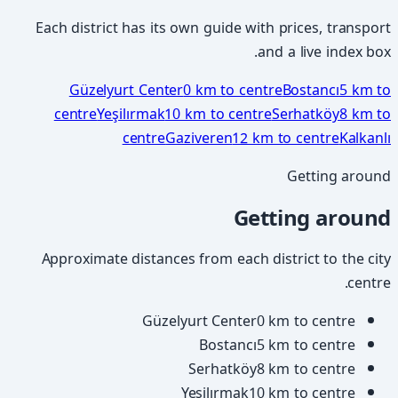
Each district has its own guide with prices, transport
and a live index box.
Güzelyurt Center
0 km to centre
Bostancı
5 km to
centre
Yeşilırmak
10 km to centre
Serhatköy
8 km to
centre
Gaziveren
12 km to centre
Kalkanlı
Getting around
Getting around
Approximate distances from each district to the city
centre.
Güzelyurt Center
0 km to centre
Bostancı
5 km to centre
Serhatköy
8 km to centre
Yeşilırmak
10 km to centre