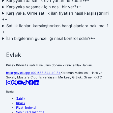
Karşıyaka'da satılık ev fiyatları ne kadar?
+
−
Karşıyaka yaşamak için nasıl bir yer?
+
−
Karşıyaka, Girne satılık ilan fiyatları nasıl karşılaştırılır?
+
−
Satılık ilanları karşılaştırırken hangi alanlara bakılmalı?
+
−
İlan bilgilerinin güncelliği nasıl kontrol edilir?
+
−
Evlek
Kuzey Kıbrıs’ta satılık ve uzun dönem kiralık emlak ilanları.
hello@evlek.app
+90 533 844 40 84
Karaman Mahallesi, Harbiye
Sokak, Mustafa Ciddi İş ve Yaşam Merkezi, G Blok, Girne, KKTC
İlanlar
Satılık
Kiralık
Fiyat Endeksi
Şehir Karşılaştırma