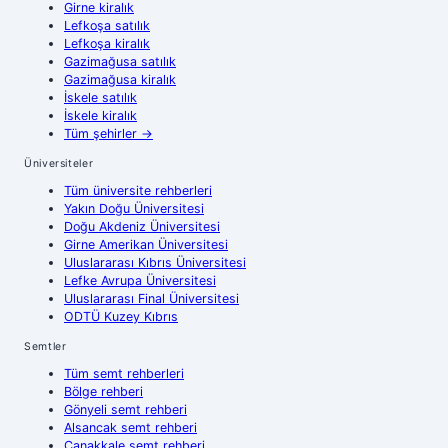
Girne
kiralık
Lefkoşa
satılık
Lefkoşa
kiralık
Gazimağusa
satılık
Gazimağusa
kiralık
İskele
satılık
İskele
kiralık
Tüm şehirler
→
Üniversiteler
Tüm üniversite rehberleri
Yakın Doğu Üniversitesi
Doğu Akdeniz Üniversitesi
Girne Amerikan Üniversitesi
Uluslararası Kıbrıs Üniversitesi
Lefke Avrupa Üniversitesi
Uluslararası Final Üniversitesi
ODTÜ Kuzey Kıbrıs
Semtler
Tüm semt rehberleri
Bölge rehberi
Gönyeli semt rehberi
Alsancak semt rehberi
Çanakkale semt rehberi