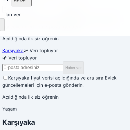
Rehber
Haber ver
İlan Ver
Karşıyaka fiyat verisi açıldığında ve ara sıra Evlek
güncellemeleri için e-posta gönderin.
Yükleniyor
Açıldığında ilk siz öğrenin
Karşıyaka
🌱 Veri topluyor
🌱 Veri topluyor
Haber ver
Karşıyaka fiyat verisi açıldığında ve ara sıra Evlek
güncellemeleri için e-posta gönderin.
Açıldığında ilk siz öğrenin
Yaşam
Karşıyaka