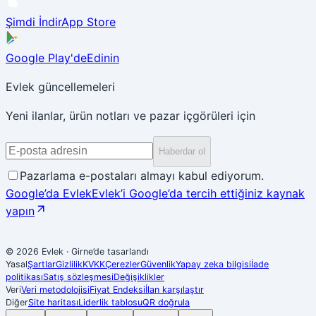
Şimdi İndir
App Store
Google Play'de
Edinin
Evlek güncellemeleri
Yeni ilanlar, ürün notları ve pazar içgörüleri için
Haberdar ol
Pazarlama e-postaları almayı kabul ediyorum.
Google’da Evlek
Evlek’i Google’da tercih ettiğiniz kaynak
yapın
© 2026 Evlek
·
Girne’de tasarlandı
Yasal
Şartlar
Gizlilik
KVKK
Çerezler
Güvenlik
Yapay zeka bilgisi
İade
politikası
Satış sözleşmesi
Değişiklikler
Veri
Veri metodolojisi
Fiyat Endeksi
İlan karşılaştır
Diğer
Site haritası
Liderlik tablosu
QR doğrula