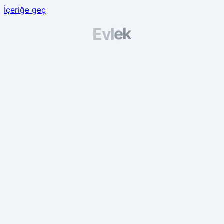
İçeriğe geç
k
e
l
v
E
Evlek yükleniyor / Evlek is lo