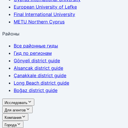
European University of Lefke
Final International University
METU Northern Cyprus
Районы
Все районные гиды
Гид по регионам
Gönyeli district guide
Alsancak district guide
Çanakkale district guide
Long Beach district guide
Boğaz district guide
Исследовать
Для агентов
Компания
Города