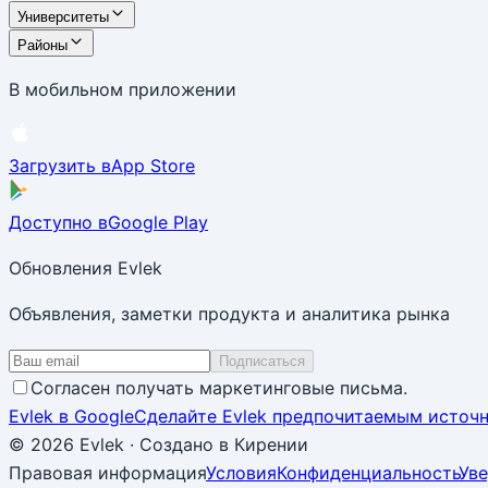
Университеты
Районы
В мобильном приложении
Загрузить в
App Store
Доступно в
Google Play
Обновления Evlek
Объявления, заметки продукта и аналитика рынка
Подписаться
Согласен получать маркетинговые письма.
Evlek в Google
Сделайте Evlek предпочитаемым источн
© 2026 Evlek
·
Создано в Кирении
Правовая информация
Условия
Конфиденциальность
Ув