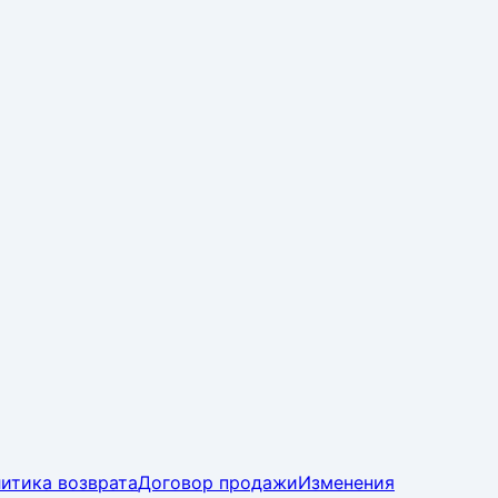
итика возврата
Договор продажи
Изменения