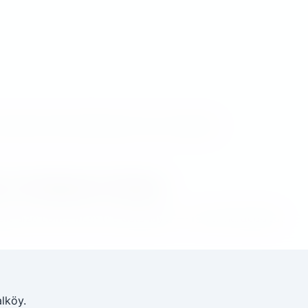
e sale and rental listings can be compared.
ть Северного Кипра
ample size come from the data layer — never hardcoded.
lköy.