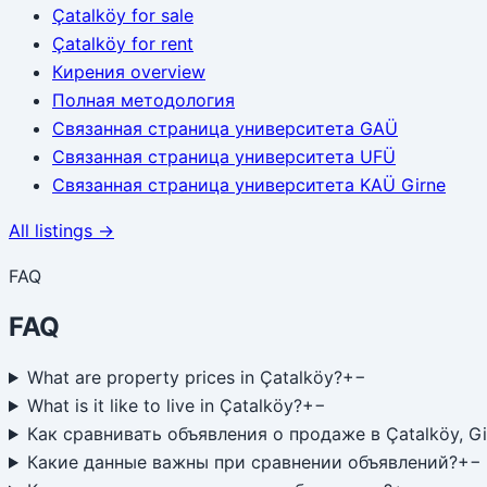
Çatalköy
for sale
Çatalköy
for rent
Кирения
overview
Полная методология
Связанная страница университета GAÜ
Связанная страница университета UFÜ
Связанная страница университета KAÜ Girne
All listings →
FAQ
FAQ
What are property prices in Çatalköy?
+
−
What is it like to live in Çatalköy?
+
−
Как сравнивать объявления о продаже в Çatalköy, Gi
Какие данные важны при сравнении объявлений?
+
−