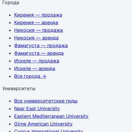
Города
Кирения
— продажа
Кирения
— аренда
Никосия
— продажа
Никосия
— аренда
Фамагуста
— продажа
Фамагуста
— аренда
Искеле
— продажа
Искеле
— аренда
Все города
→
Университеты
Все университетские гиды
Near East University
Eastern Mediterranean University
Girne American University
Cyprus International University