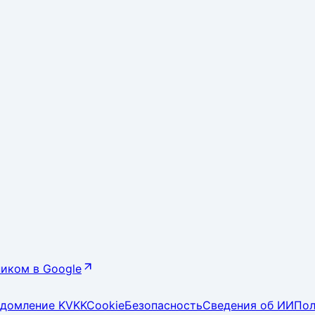
иком в Google
едомление KVKK
Cookie
Безопасность
Сведения об ИИ
Пол