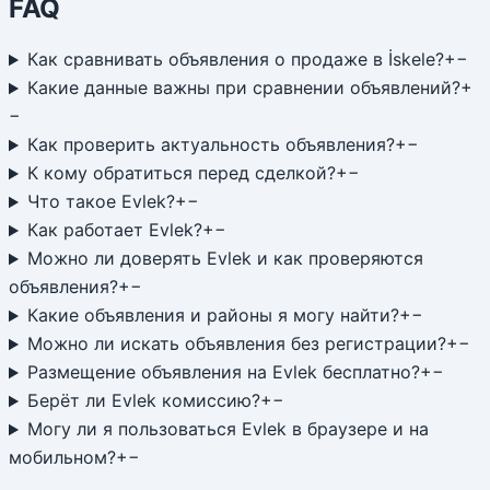
FAQ
Как сравнивать объявления о продаже в İskele?
+
−
Какие данные важны при сравнении объявлений?
+
−
Как проверить актуальность объявления?
+
−
К кому обратиться перед сделкой?
+
−
Что такое Evlek?
+
−
Как работает Evlek?
+
−
Можно ли доверять Evlek и как проверяются
объявления?
+
−
Какие объявления и районы я могу найти?
+
−
Можно ли искать объявления без регистрации?
+
−
Размещение объявления на Evlek бесплатно?
+
−
Берёт ли Evlek комиссию?
+
−
Могу ли я пользоваться Evlek в браузере и на
мобильном?
+
−