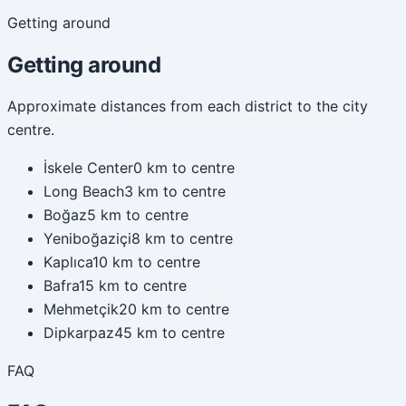
Getting around
Getting around
Approximate distances from each district to the city
centre.
İskele Center
0 km to centre
Long Beach
3 km to centre
Boğaz
5 km to centre
Yeniboğaziçi
8 km to centre
Kaplıca
10 km to centre
Bafra
15 km to centre
Mehmetçik
20 km to centre
Dipkarpaz
45 km to centre
FAQ