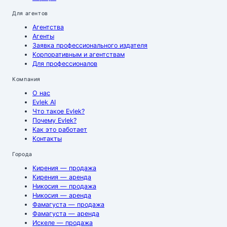
Для агентов
Агентства
Агенты
Заявка профессионального издателя
Корпоративным и агентствам
Для профессионалов
Компания
О нас
Evlek AI
Что такое Evlek?
Почему Evlek?
Как это работает
Контакты
Города
Кирения
— продажа
Кирения
— аренда
Никосия
— продажа
Никосия
— аренда
Фамагуста
— продажа
Фамагуста
— аренда
Искеле
— продажа