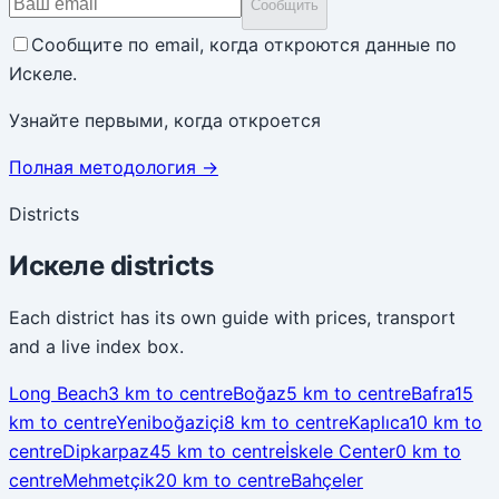
Сообщить
Сообщите по email, когда откроются данные по
Искеле.
Узнайте первыми, когда откроется
Полная методология
→
Districts
Искеле districts
Each district has its own guide with prices, transport
and a live index box.
Long Beach
3 km to centre
Boğaz
5 km to centre
Bafra
15
km to centre
Yeniboğaziçi
8 km to centre
Kaplıca
10 km to
centre
Dipkarpaz
45 km to centre
İskele Center
0 km to
centre
Mehmetçik
20 km to centre
Bahçeler