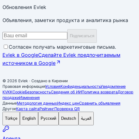
Обновления Evlek
Объявления, заметки продукта и аналитика рынка
Подписаться
Согласен получать маркетинговые письма.
Evlek в Google
Сделайте Evlek предпочитаемым
источником в Google
© 2026 Evlek
·
Создано в Кирении
Правовая информация
Условия
Конфиденциальность
Уведомление
KVKK
Cookie
Безопасность
Сведения об ИИ
Политика возврата
Договор
продажи
Изменения
Данные
Методология данных
Индекс цен
Сравнить объявления
Другое
Карта сайта
Рейтинг
Проверка QR
العربية
Türkçe
English
Русский
Deutsch
Аренда