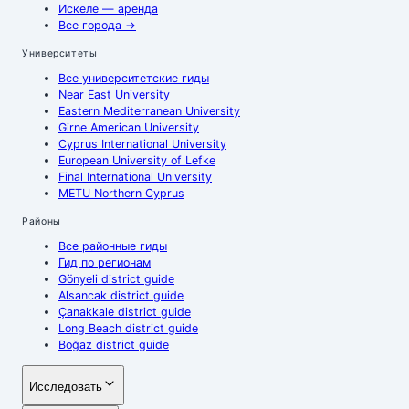
Искеле
— аренда
Все города
→
Университеты
Все университетские гиды
Near East University
Eastern Mediterranean University
Girne American University
Cyprus International University
European University of Lefke
Final International University
METU Northern Cyprus
Районы
Все районные гиды
Гид по регионам
Gönyeli district guide
Alsancak district guide
Çanakkale district guide
Long Beach district guide
Boğaz district guide
Исследовать