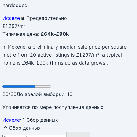
hardcoded.
Искеле
📊 Предварительно
£1,297
/m²
Типичная цена
:
£64k–£90k
In Искеле, a preliminary median sale price per square
metre from 20 active listings is £1,297/m²; a typical
home is £64k–£90k (firms up as data grows).
20
/
30
До зрелой выборки: 10
Уточняется по мере поступления данных
Искеле
🌱 Сбор данных
🌱 Сбор данных