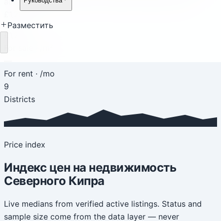
Руководства
active-listing sample has a median asking price of
£1,297/m².
Разместить
£1,297
Загрузка
For sale
·
/m²
—
For rent
·
/mo
9
Districts
Price index
Индекс цен на недвижимость
Северного Кипра
Live medians from verified active listings. Status and
sample size come from the data layer — never