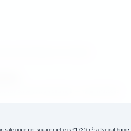
 sale and rental listings can be compared.
sindex
ample size come from the data layer — never hardcoded.
an sale price per square metre is £1,731/m²; a typical home