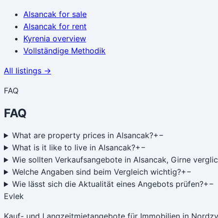
Alsancak
for sale
Alsancak
for rent
Kyrenia
overview
Vollständige Methodik
All listings →
FAQ
FAQ
What are property prices in Alsancak?
+
−
What is it like to live in Alsancak?
+
−
Wie sollten Verkaufsangebote in Alsancak, Girne vergl
Welche Angaben sind beim Vergleich wichtig?
+
−
Wie lässt sich die Aktualität eines Angebots prüfen?
+
−
Evlek
Kauf- und Langzeitmietangebote für Immobilien in Nordzy