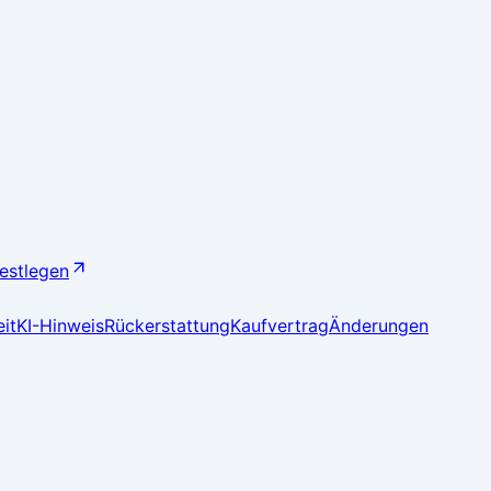
festlegen
it
KI-Hinweis
Rückerstattung
Kaufvertrag
Änderungen