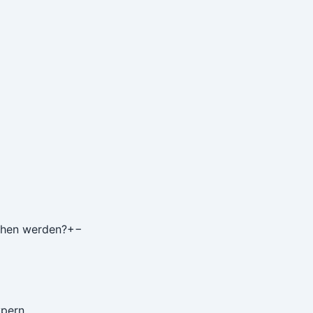
ichen werden?
+
−
pern.