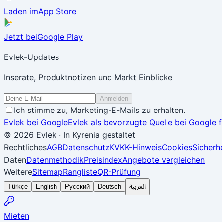
Laden im
App Store
Jetzt bei
Google Play
Evlek-Updates
Inserate, Produktnotizen und Markt Einblicke
Anmelden
Ich stimme zu, Marketing-E-Mails zu erhalten.
Evlek bei Google
Evlek als bevorzugte Quelle bei Google 
© 2026 Evlek
·
In Kyrenia gestaltet
Rechtliches
AGB
Datenschutz
KVKK-Hinweis
Cookies
Sicherhe
Daten
Datenmethodik
Preisindex
Angebote vergleichen
Weitere
Sitemap
Rangliste
QR-Prüfung
العربية
Türkçe
English
Русский
Deutsch
Mieten