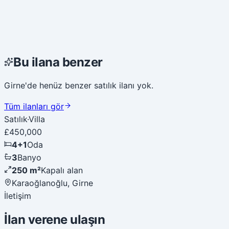
Bu ilana benzer
Girne'de henüz benzer satılık ilanı yok.
Tüm ilanları gör
Satılık
·
Villa
£450,000
4+1
Oda
3
Banyo
250 m²
Kapalı alan
Karaoğlanoğlu, Girne
İletişim
İlan verene ulaşın