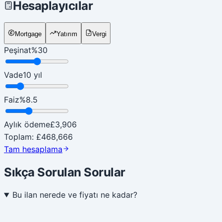
Hesaplayıcılar
Mortgage
Yatırım
Vergi
Peşinat
%
30
Vade
10
yıl
Faiz
%
8.5
Aylık ödeme
£3,906
Toplam
:
£468,666
Tam hesaplama
Sıkça Sorulan Sorular
Bu ilan nerede ve fiyatı ne kadar?