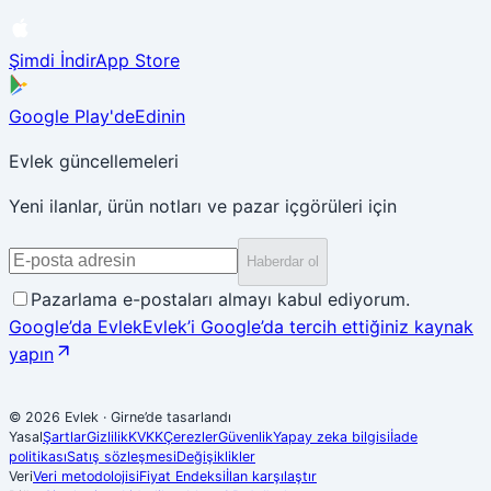
Şimdi İndir
App Store
Google Play'de
Edinin
Evlek güncellemeleri
Yeni ilanlar, ürün notları ve pazar içgörüleri için
Haberdar ol
Pazarlama e-postaları almayı kabul ediyorum.
Google’da Evlek
Evlek’i Google’da tercih ettiğiniz kaynak
yapın
© 2026 Evlek
·
Girne’de tasarlandı
Yasal
Şartlar
Gizlilik
KVKK
Çerezler
Güvenlik
Yapay zeka bilgisi
İade
politikası
Satış sözleşmesi
Değişiklikler
Veri
Veri metodolojisi
Fiyat Endeksi
İlan karşılaştır