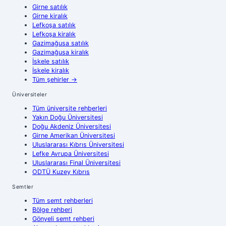
Girne
satılık
Girne
kiralık
Lefkoşa
satılık
Lefkoşa
kiralık
Gazimağusa
satılık
Gazimağusa
kiralık
İskele
satılık
İskele
kiralık
Tüm şehirler
→
Üniversiteler
Tüm üniversite rehberleri
Yakın Doğu Üniversitesi
Doğu Akdeniz Üniversitesi
Girne Amerikan Üniversitesi
Uluslararası Kıbrıs Üniversitesi
Lefke Avrupa Üniversitesi
Uluslararası Final Üniversitesi
ODTÜ Kuzey Kıbrıs
Semtler
Tüm semt rehberleri
Bölge rehberi
Gönyeli semt rehberi