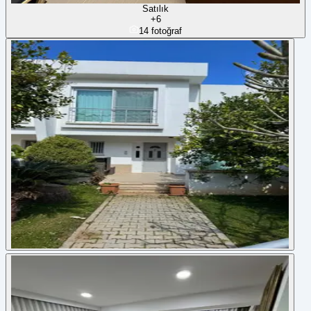
Satılık
+
6
14
fotoğraf