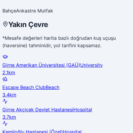
Bahçe
Ankastre Mutfak
Yakın Çevre
*Mesafe değerleri harita bazlı doğrudan kuş uçuşu
(haversine) tahminidir, yol tarifini kapsamaz.
Girne Amerikan Üniversitesi (GAÜ)
University
2.1km
Escape Beach Club
Beach
3.4km
Girne Akçiçek Devlet Hastanesi
Hospital
3.7km
Kamiloğlu Hastanesi (Özel)
Hospital