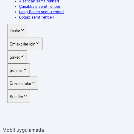
Alsancak semt rehberi
Çanakkale semt rehberi
Long Beach semt rehberi
Boğaz semt rehberi
İlanlar
Emlakçılar için
Şirket
Şehirler
Üniversiteler
Semtler
Mobil uygulamada