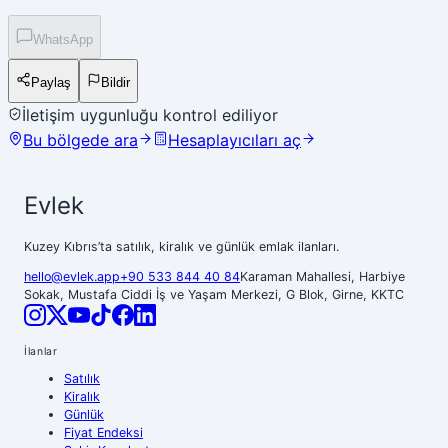
WhatsApp
Paylaş
Bildir
İletişim uygunluğu kontrol ediliyor
Bu bölgede ara
Hesaplayıcıları aç
Evlek
Kuzey Kıbrıs’ta satılık, kiralık ve günlük emlak ilanları.
hello@evlek.app
+90 533 844 40 84
Karaman Mahallesi, Harbiye
Sokak, Mustafa Ciddi İş ve Yaşam Merkezi, G Blok, Girne, KKTC
İlanlar
Satılık
Kiralık
Günlük
Fiyat Endeksi