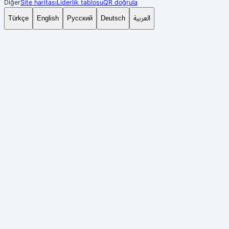
Diğer
Site haritası
Liderlik tablosu
QR doğrula
العربية
Türkçe
English
Русский
Deutsch