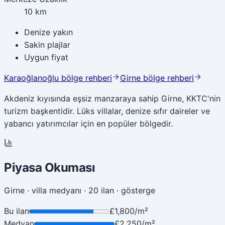
10 km
Denize yakın
Sakin plajlar
Uygun fiyat
Karaoğlanoğlu bölge rehberi
Girne bölge rehberi
Akdeniz kıyısında eşsiz manzaraya sahip Girne, KKTC'nin
turizm başkentidir. Lüks villalar, denize sıfır daireler ve
yabancı yatırımcılar için en popüler bölgedir.
Piyasa Okuması
Girne · villa medyanı · 20 ilan
·
gösterge
Bu ilan
£1,800/m²
Medyan
£2,250/m²