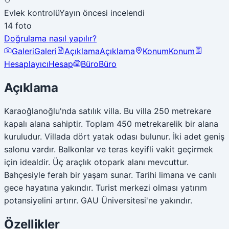
Evlek kontrolü
Yayın öncesi incelendi
14 foto
Doğrulama nasıl yapılır?
Galeri
Galeri
Açıklama
Açıklama
Konum
Konum
Hesaplayıcı
Hesap
Büro
Büro
Açıklama
Karaoğlanoğlu'nda satılık villa. Bu villa 250 metrekare
kapalı alana sahiptir. Toplam 450 metrekarelik bir alana
kuruludur. Villada dört yatak odası bulunur. İki adet geniş
salonu vardır. Balkonlar ve teras keyifli vakit geçirmek
için idealdir. Üç araçlık otopark alanı mevcuttur.
Bahçesiyle ferah bir yaşam sunar. Tarihi limana ve canlı
gece hayatına yakındır. Turist merkezi olması yatırım
potansiyelini artırır. GAU Üniversitesi'ne yakındır.
Özellikler