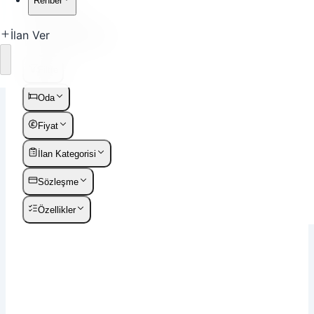
Rehber
Sırala
İlan Ver
Liste
Harita
Yükleniyor
Filtre
Oda
Fiyat
İlan Kategorisi
Sözleşme
Özellikler