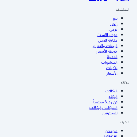
استكشف
بيع
إيجار
يومي
مؤشر الأسعار
مقارنة المدن
البيانات والتقارير
خريطة الأسعار
المدونة
المنشورات
الأدوات
الأسعار
للوكلاء
الوكالات
الوكلاء
كن وكيلاً معتمداً
الشركات والوكالات
للمحترفين
الشركة
من نحن
Evlek AI