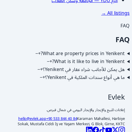
حرم YDÜ — الجامعة وسكن الطلاب
All listings →
FAQ
FAQ
−
+
What are property prices in Yenikent?
−
+
What is it like to live in Yenikent?
−
+
هل يمكن للأجانب شراء عقار في Yenikent؟
−
+
ما هي أنواع سندات الملكية في Yenikent؟
Evlek
إعلانات للبيع والإيجار والإيجار اليومي في شمال قبرص.
hello@evlek.app
+90 533 844 40 84
Karaman Mahallesi, Harbiye
Sokak, Mustafa Ciddi İş ve Yaşam Merkezi, G Blok, Girne, KKTC