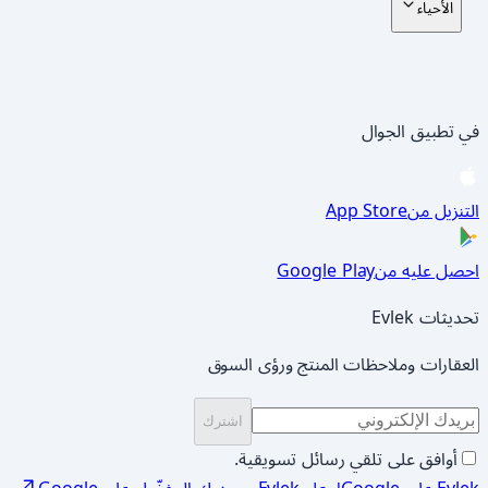
الأحياء
في تطبيق الجوال
App Store
التنزيل من
Google Play
احصل عليه من
تحديثات Evlek
العقارات وملاحظات المنتج ورؤى السوق
اشترك
أوافق على تلقي رسائل تسويقية.