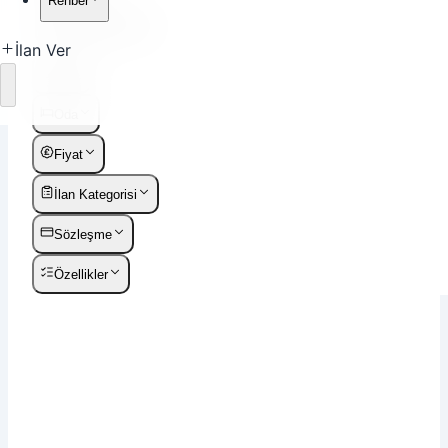
Rehber
Liste
Harita
İlan Ver
Filtre
Yükleniyor
Oda
Fiyat
İlan Kategorisi
Sözleşme
Özellikler