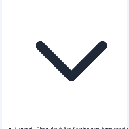
Alsancak, Girne kiralık ilan fiyatları nasıl karşılaştırılır