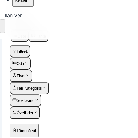
Rehber
Ara
İlan Ver
Sırala
Yükleniyor
Liste
Harita
Filtre
1
Oda
Fiyat
İlan Kategorisi
Sözleşme
Özellikler
Tümünü sil