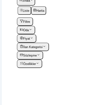
Sırala
Liste
Harita
Filtre
Oda
Fiyat
İlan Kategorisi
Sözleşme
Özellikler