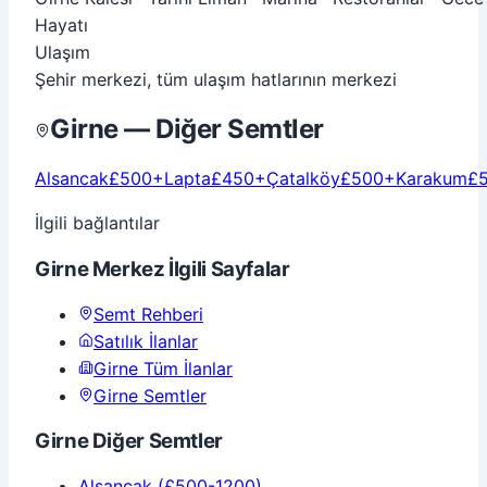
Hayatı
Ulaşım
Şehir merkezi, tüm ulaşım hatlarının merkezi
Girne — Diğer Semtler
Alsancak
£
500
+
Lapta
£
450
+
Çatalköy
£
500
+
Karakum
£
İlgili bağlantılar
Girne Merkez
İlgili Sayfalar
Semt Rehberi
Satılık
İlanlar
Girne
Tüm İlanlar
Girne
Semtler
Girne
Diğer Semtler
Alsancak
(£500-1200)