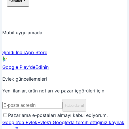
Semtler
Mobil uygulamada
Şimdi İndir
App Store
Google Play'de
Edinin
Evlek güncellemeleri
Yeni ilanlar, ürün notları ve pazar içgörüleri için
Haberdar ol
Pazarlama e-postaları almayı kabul ediyorum.
Google’da Evlek
Evlek’i Google’da tercih ettiğiniz kaynak