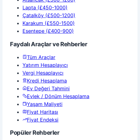
Lapta
(£450-1000)
Çatalköy
(£500-1200)
Karakum
(£550-1500)
Esentepe
(£400-900)
Faydalı Araçlar ve Rehberler
Tüm Araçlar
Yatırım Hesaplayıcı
Vergi Hesaplayıcı
Kredi Hesaplama
Ev Değeri Tahmini
Evlek / Dönüm Hesaplama
Yaşam Maliyeti
Fiyat Haritası
Fiyat Endeksi
Popüler Rehberler