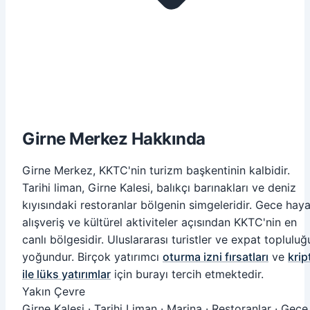
Girne Merkez Hakkında
Girne Merkez, KKTC'nin turizm başkentinin kalbidir.
Tarihi liman, Girne Kalesi, balıkçı barınakları ve deniz
kıyısındaki restoranlar bölgenin simgeleridir. Gece haya
alışveriş ve kültürel aktiviteler açısından KKTC'nin en
canlı bölgesidir. Uluslararası turistler ve expat topluluğ
yoğundur. Birçok yatırımcı
oturma izni fırsatları
ve
krip
ile lüks yatırımlar
için burayı tercih etmektedir.
Yakın Çevre
Girne Kalesi · Tarihi Liman · Marina · Restoranlar · Gece