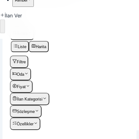
Rehber
İlan Ver
Ara
Yükleniyor
Sırala
Liste
Harita
Filtre
Oda
Fiyat
İlan Kategorisi
Sözleşme
Özellikler