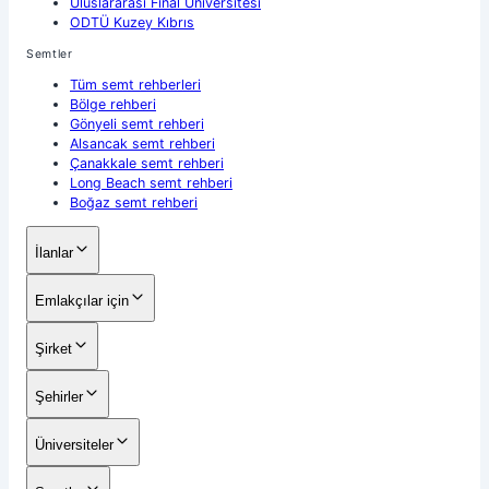
Uluslararası Final Üniversitesi
ODTÜ Kuzey Kıbrıs
Semtler
Tüm semt rehberleri
Bölge rehberi
Gönyeli semt rehberi
Alsancak semt rehberi
Çanakkale semt rehberi
Long Beach semt rehberi
Boğaz semt rehberi
İlanlar
Emlakçılar için
Şirket
Şehirler
Üniversiteler