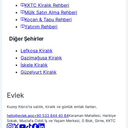
KKTC Kiralık Rehberi
Mülk Satın Alma Rehberi
Koçan & Tapu Rehberi
Yatırım Rehberi
Diğer Şehirler
Lefkoşa
Kiralık
Gazimağusa
Kiralık
İskele
Kiralık
Güzelyurt
Kiralık
Evlek
Kuzey Kıbrıs’ta satılık, kiralık ve günlük emlak ilanları.
hello@evlek.app
+90 533 844 40 84
Karaman Mahallesi, Harbiye
Sokak, Mustafa Ciddi İş ve Yaşam Merkezi, G Blok, Girne, KKTC