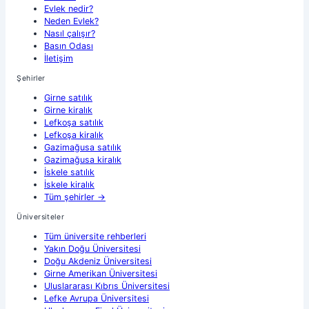
Evlek nedir?
Neden Evlek?
Nasıl çalışır?
Basın Odası
İletişim
Şehirler
Girne
satılık
Girne
kiralık
Lefkoşa
satılık
Lefkoşa
kiralık
Gazimağusa
satılık
Gazimağusa
kiralık
İskele
satılık
İskele
kiralık
Tüm şehirler
→
Üniversiteler
Tüm üniversite rehberleri
Yakın Doğu Üniversitesi
Doğu Akdeniz Üniversitesi
Girne Amerikan Üniversitesi
Uluslararası Kıbrıs Üniversitesi
Lefke Avrupa Üniversitesi