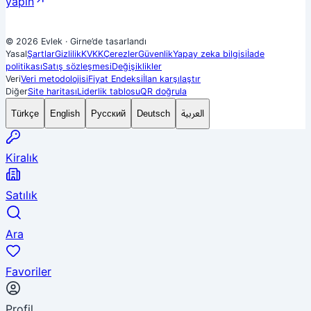
yapın
© 2026 Evlek
·
Girne’de tasarlandı
Yasal
Şartlar
Gizlilik
KVKK
Çerezler
Güvenlik
Yapay zeka bilgisi
İade
politikası
Satış sözleşmesi
Değişiklikler
Veri
Veri metodolojisi
Fiyat Endeksi
İlan karşılaştır
Diğer
Site haritası
Liderlik tablosu
QR doğrula
العربية
Türkçe
English
Русский
Deutsch
Kiralık
Satılık
Ara
Favoriler
Profil