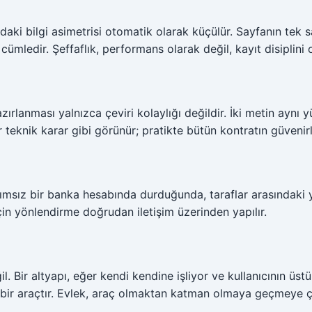
asındaki bilgi asimetrisi otomatik olarak küçülür. Sayfanın tek
edir. Şeffaflık, performans olarak değil, kayıt disiplini ol
zırlanması yalnızca çeviri kolaylığı değildir. İki metin aynı 
 teknik karar gibi görünür; pratikte bütün kontratın güvenirl
ımsız bir banka hesabında durduğunda, taraflar arasındaki y
için yönlendirme doğrudan iletişim üzerinden yapılır.
l. Bir altyapı, eğer kendi kendine işliyor ve kullanıcının üst
 bir araçtır. Evlek, araç olmaktan katman olmaya geçmeye ça