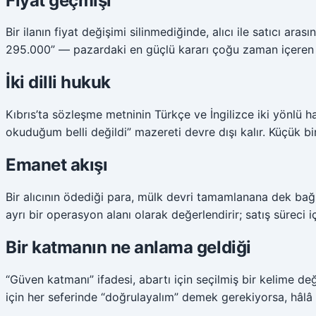
Fiyat geçmişi
Bir ilanın fiyat değişimi silinmediğinde, alıcı ile satıcı ar
295.000” — pazardaki en güçlü kararı çoğu zaman içeren cüml
İki dilli hukuk
Kıbrıs’ta sözleşme metninin Türkçe ve İngilizce iki yönlü ha
okuduğum belli değildi” mazereti devre dışı kalır. Küçük bir
Emanet akışı
Bir alıcının ödediği para, mülk devri tamamlanana dek bağ
ayrı bir operasyon alanı olarak değerlendirir; satış süreci 
Bir katmanın ne anlama geldiği
“Güven katmanı” ifadesi, abartı için seçilmiş bir kelime deği
için her seferinde “doğrulayalım” demek gerekiyorsa, hâlâ