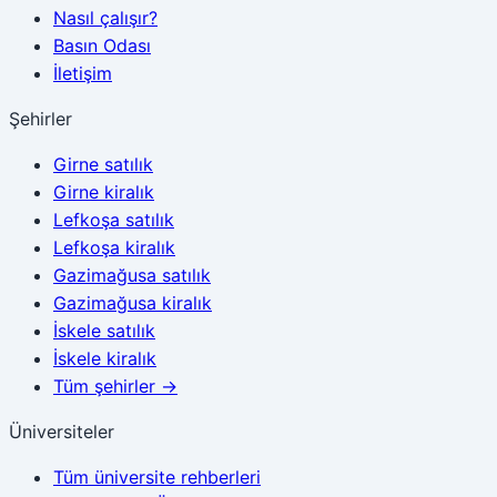
Nasıl çalışır?
Basın Odası
İletişim
Şehirler
Girne
satılık
Girne
kiralık
Lefkoşa
satılık
Lefkoşa
kiralık
Gazimağusa
satılık
Gazimağusa
kiralık
İskele
satılık
İskele
kiralık
Tüm şehirler
→
Üniversiteler
Tüm üniversite rehberleri