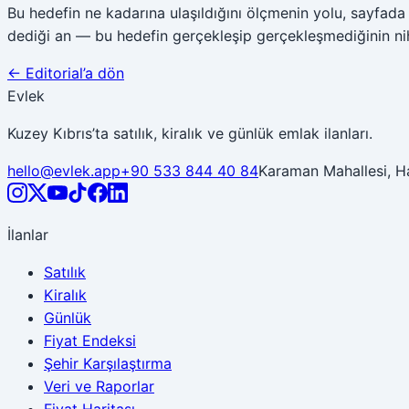
Bu hedefin ne kadarına ulaşıldığını ölçmenin yolu, sayfada b
dediği an — bu hedefin gerçekleşip gerçekleşmediğinin nihai
← Editorial’a dön
Evlek
Kuzey Kıbrıs’ta satılık, kiralık ve günlük emlak ilanları.
hello@evlek.app
+90 533 844 40 84
Karaman Mahallesi, H
İlanlar
Satılık
Kiralık
Günlük
Fiyat Endeksi
Şehir Karşılaştırma
Veri ve Raporlar
Fiyat Haritası