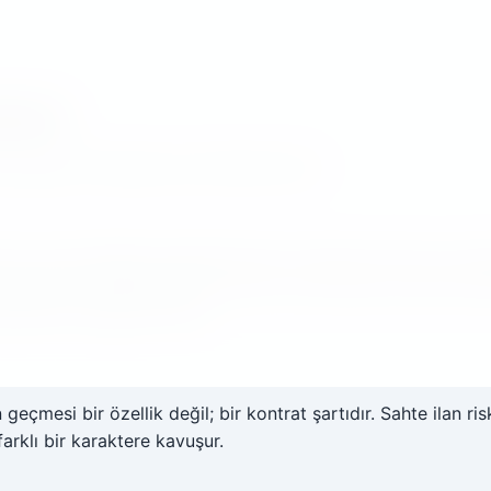
atmanı
e çalışan bir altyapı neyi mümkün kılar?
bir uçtan diğerine geçtiği koridor olmuştur. Kıbrıs, bu kor
eneyimi olarak başlar: dil, hukuk, koçan tipleri, banka mek
atmaya çalıştığını anlatır.
geçmesi bir özellik değil; bir kontrat şartıdır. Sahte ilan r
farklı bir karaktere kavuşur.