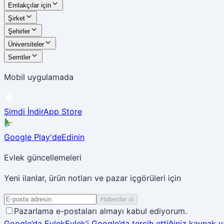
Emlakçılar için
Şirket
Şehirler
Üniversiteler
Semtler
Mobil uygulamada
Şimdi İndir
App Store
Google Play'de
Edinin
Evlek güncellemeleri
Yeni ilanlar, ürün notları ve pazar içgörüleri için
Haberdar ol
Pazarlama e-postaları almayı kabul ediyorum.
Google’da Evlek
Evlek’i Google’da tercih ettiğiniz kaynak 