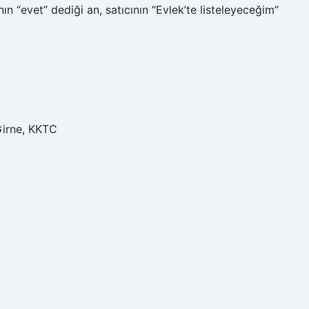
ın “evet” dediği an, satıcının “Evlek’te listeleyeceğim”
Girne, KKTC