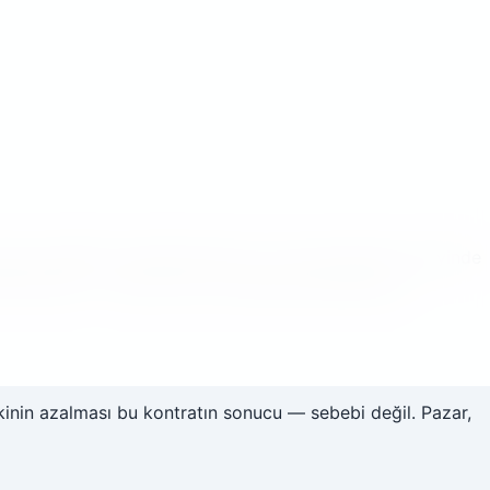
idorun düğüm noktalarından biri. Yine de adanın kuzeyinde
anizmaları — hepsi alıcının doğrulayamadığı bilgi
iskinin azalması bu kontratın sonucu — sebebi değil. Pazar,