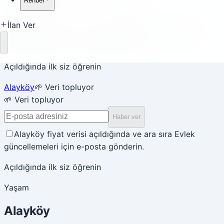
Rehber
Haber ver
İlan Ver
Alayköy fiyat verisi açıldığında ve ara sıra Evlek
güncellemeleri için e-posta gönderin.
Yükleniyor
Açıldığında ilk siz öğrenin
Alayköy
🌱 Veri topluyor
🌱 Veri topluyor
Haber ver
Alayköy fiyat verisi açıldığında ve ara sıra Evlek
güncellemeleri için e-posta gönderin.
Açıldığında ilk siz öğrenin
Yaşam
Alayköy