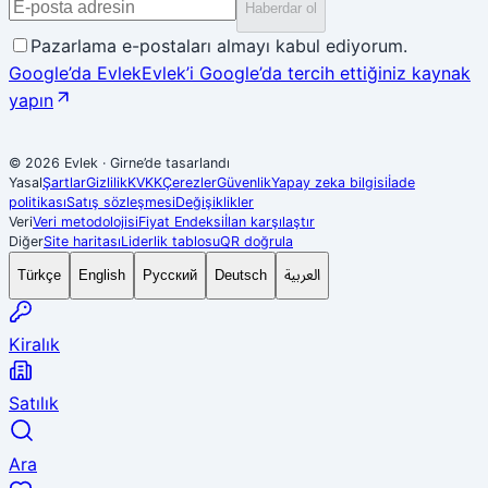
Haberdar ol
Pazarlama e-postaları almayı kabul ediyorum.
Google’da Evlek
Evlek’i Google’da tercih ettiğiniz kaynak
yapın
© 2026 Evlek
·
Girne’de tasarlandı
Yasal
Şartlar
Gizlilik
KVKK
Çerezler
Güvenlik
Yapay zeka bilgisi
İade
politikası
Satış sözleşmesi
Değişiklikler
Veri
Veri metodolojisi
Fiyat Endeksi
İlan karşılaştır
Diğer
Site haritası
Liderlik tablosu
QR doğrula
العربية
Türkçe
English
Русский
Deutsch
Kiralık
Satılık
Ara