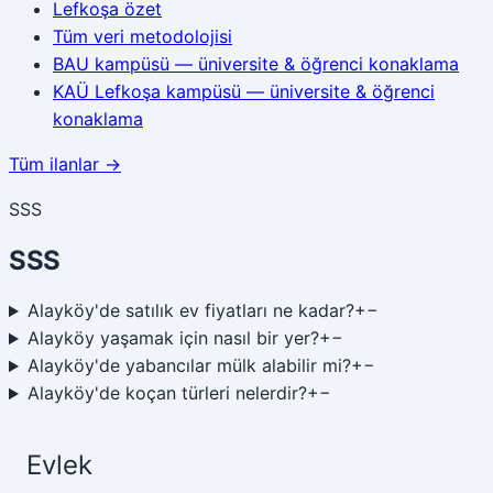
Lefkoşa
özet
Tüm veri metodolojisi
BAU kampüsü — üniversite & öğrenci konaklama
KAÜ Lefkoşa kampüsü — üniversite & öğrenci
konaklama
Tüm ilanlar →
SSS
SSS
Alayköy'de satılık ev fiyatları ne kadar?
+
−
Alayköy yaşamak için nasıl bir yer?
+
−
Alayköy'de yabancılar mülk alabilir mi?
+
−
Alayköy'de koçan türleri nelerdir?
+
−
Evlek