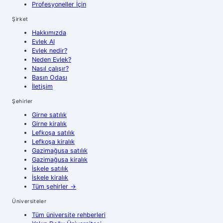
Profesyoneller İçin
Şirket
Hakkımızda
Evlek AI
Evlek nedir?
Neden Evlek?
Nasıl çalışır?
Basın Odası
İletişim
Şehirler
Girne
satılık
Girne
kiralık
Lefkoşa
satılık
Lefkoşa
kiralık
Gazimağusa
satılık
Gazimağusa
kiralık
İskele
satılık
İskele
kiralık
Tüm şehirler
→
Üniversiteler
Tüm üniversite rehberleri