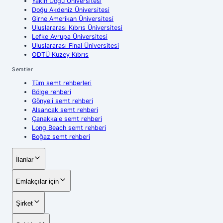
Yakın Doğu Üniversitesi
Doğu Akdeniz Üniversitesi
Girne Amerikan Üniversitesi
Uluslararası Kıbrıs Üniversitesi
Lefke Avrupa Üniversitesi
Uluslararası Final Üniversitesi
ODTÜ Kuzey Kıbrıs
Semtler
Tüm semt rehberleri
Bölge rehberi
Gönyeli semt rehberi
Alsancak semt rehberi
Çanakkale semt rehberi
Long Beach semt rehberi
Boğaz semt rehberi
İlanlar
Emlakçılar için
Şirket